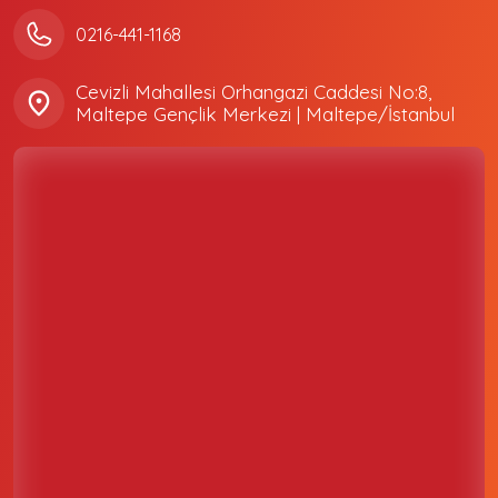
0216-441-1168
Cevizli Mahallesi Orhangazi Caddesi No:8,
Maltepe Gençlik Merkezi | Maltepe/İstanbul