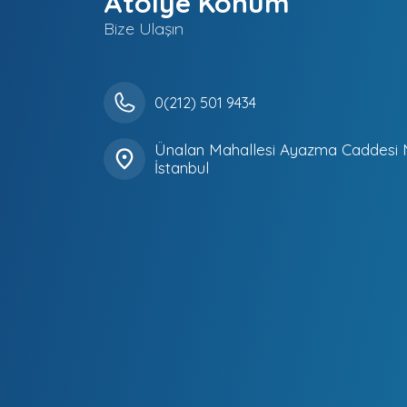
Atölye Konum
Bize Ulaşın
0(212) 501 9434
Ünalan Mahallesi Ayazma Caddesi 
İstanbul