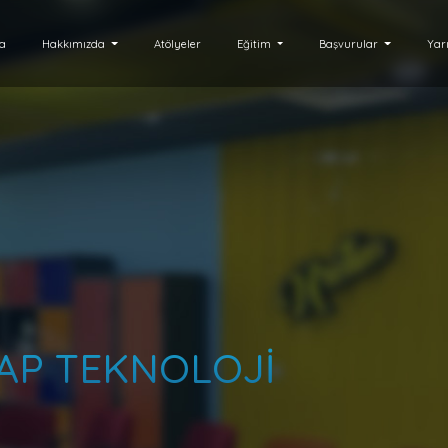
fa
Hakkımızda
Atölyeler
Eğitim
Başvurular
Yar
AP TEKNOLOJİ