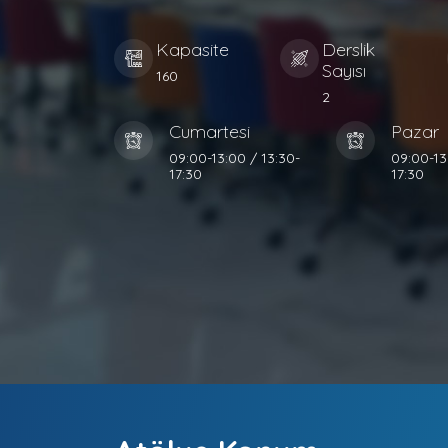
Kapasite
Derslik
Sayısı
160
2
Cumartesi
Pazar
09:00-13:00 / 13:30-
09:00-13
17:30
17:30