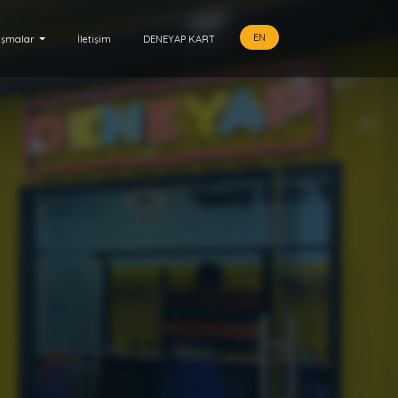
EN
ışmalar
İletişim
DENEYAP KART