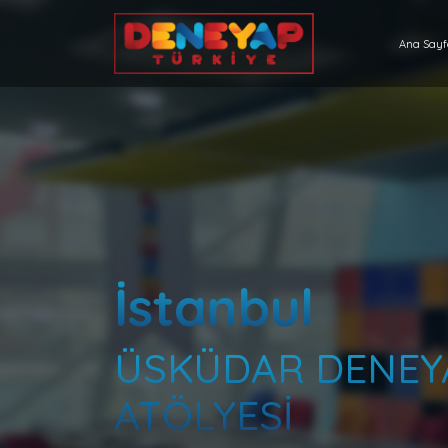
Ana Say
İstanbul
ÜSKÜDAR DENEY
ATÖLYESİ