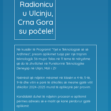
Radionicu
u Ulcinju,
Crna Gora
su počele!
Në kuadër të Programit "Yjet e Teknologjisë së së
Ardhmes", presim aplikimet tuaja për një trajnim
teknologjik 36-mujor falas në 11 tema të ndryshme
që do të zhvillohet në Punëtorinë Teknologjike
Deneyap në Ulqin, Mali i Zi!
Nxënësit që ndjekin mësimet në klasën e 4-të, 5-të,
9-të dhe vitin e parë të shkollës së mesme gjatë vitit
shkollor 2024–2025 mund të aplikojnë për provim.
Kandidatët duhet të ndjekin procesin e aplikimit
përmes adresës së e-mailit që kanë përdorur gjatë
aplikimit.