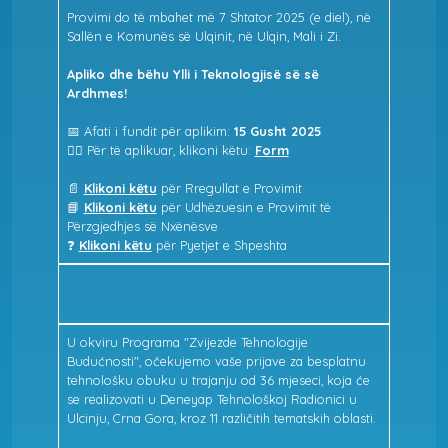
Provimi do të mbahet më 7 Shtator 2025 (e diel), në
Sallën e Komunës së Ulqinit, në Ulqin, Mali i Zi.
Apliko dhe bëhu Ylli i Teknologjisë së së
Ardhmes!
📅 Afati i fundit për aplikim:
15 Gusht 2025
👉🏻 Për të aplikuar, klikoni këtu:
Form
📄
Klikoni këtu
për Rregullat e Provimit
📘
Klikoni këtu
për Udhëzuesin e Provimit të
Përzgjedhjes së Nxënësve
❓
Klikoni këtu
për Pyetjet e Shpeshta
U okviru Programa "Zvijezde Tehnologije
Budućnosti", očekujemo vaše prijave za besplatnu
tehnološku obuku u trajanju od 36 mjeseci, koja će
se realizovati u Deneyap Tehnološkoj Radionici u
Ulcinju, Crna Gora, kroz 11 različitih tematskih oblasti.