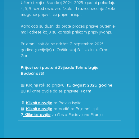
Učenici koji u školskoj 2024–2025. godini pohađaju
4, 5, 9 razred osnovne škole i 1 razred srednje škole
mogu se prijaviti za prijemni ispit.
Kandidati su dužni da prate proces prijave putem e-
mail adrese koju su koristili prilikom prijavljivanja.
Prijemni ispit će se održati 7. septembra 2025.
godine (nedjelja) u Opštinskoj Sali Ulcinj u Crnoj
Gori.
Prijavi se i postani Zvijezda Tehnologije
Budućnosti!
📅 Krajnji rok za prijavu:
15. avgust 2025. godine
👉🏻 Kliknite ovdje da se prijavite:
Form
📄
Kliknite ovdje
za Pravila Ispita
📘
Kliknite ovdje
za Vodič za Prijemni Ispit
❓
Kliknite ovdje
za Često Postavljana Pitanja