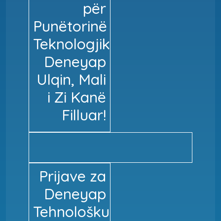
për
Punëtorinë
Teknologjike
Deneyap
Ulqin, Mali
i Zi Kanë
Filluar!
Prijave za
Deneyap
Tehnološku