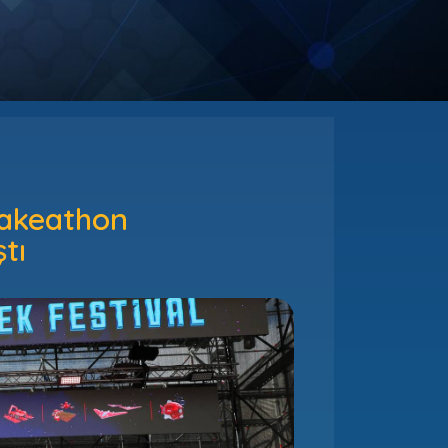
Makeathon
tı