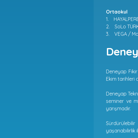
Ortaokul
1. HAYALPERES
2. SoLo TÜRKL
3. VEGA / Man
Deney
Deneyap Fikir
Ekim tarihler
Deneyap Teknol
seminer ve men
yarışmadır.
Sürdürülebili
yaşanabilirlik 