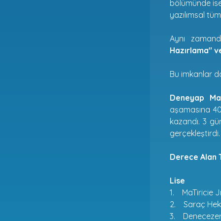
bölümünde ise 
yazılımsal tüm
Aynı zamand
Hazırlama" ve
Bu imkanlar do
Deneyap Ma
aşamasına 408
kazandı. 3 gü
gerçekleştirdi
Derece Alan 
Lise
1. MaTiricie J
2. Saraç Heka
3. Denecezeri