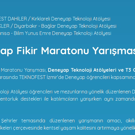
T DAHİLER / Kırklareli Deneyap Teknoloji Atölyesi
ER / Diyarbakır - Bağlar Deneyap Teknoloji Atölyesi
isa - Bilim Yunus Emre Deneyap Teknoloji Atölyesi
ap Fikir Maratonu Yarışmas
 Maratonu Yarışması,
Deneyap Teknoloji Atölyeleri ve T3 
i arasında TEKNOFEST İzmir’de Deneyap öğrencileri kapsamınd
oji Atölyesi öğrencileri ve mezunlarına yönelik düzenlenen D
torluk destekleri ile katılımcıların yarışırken aynı zamanda fik
r Şehirler temasında düzenlenen yarışmanın amacı, akıllı 
ilkeleri çerçevesinde kentsel yaşam kalitesini artırmaya yönelik f