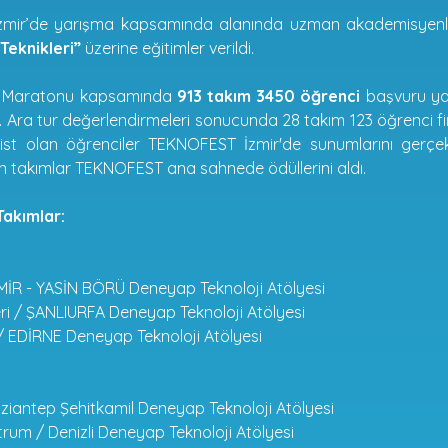
mir’de yarışma kapsamında alanında uzman akademisyenl
Teknikleri”
üzerine eğitimler verildi.
r Maratonu kapsamında
913 takım 3450 öğrenci
başvuru ya
ı. Ara tur değerlendirmeleri sonucunda 28 takım 123 öğrenci f
alist olan öğrenciler TEKNOFEST İzmir'de sunumlarını gerçekl
n takımlar TEKNOFEST ana sahnede ödüllerini aldı.
Takımlar:
MİR - YASİN BÖRÜ Deneyap Teknoloji Atölyesi
 / ŞANLIURFA Deneyap Teknoloji Atölyesi
/ EDİRNE Deneyap Teknoloji Atölyesi
ziantep Şehitkamil Deneyap Teknoloji Atölyesi
um / Denizli Deneyap Teknoloji Atölyesi