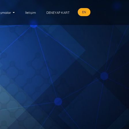
EN
ışmalar
İletişim
DENEYAP KART