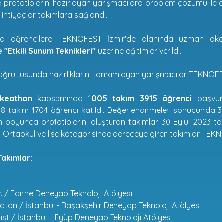
prototiplerini hazırlayan yarışmacılara problem çözümü ile al
 ihtiyaçlar takımlara sağlandı.
a öğrencilere TEKNOFEST İzmir'de alanında uzman aka
 "Etkili Sunum Teknikleri"
üzerine eğitimler verildi.
ğrultusunda hazırlıklarını tamamlayan yarışmacılar TEKNOFEST
keathon
kapsamında 1
005 takım 3915 öğrenci
başvuru
 takım 1704 öğrenci katıldı. Değerlendirmeleri sonucunda 3
n boyunca prototiplerini oluşturan takımlar 30 Eylül 2023 t
. Ortaokul ve lise kategorisinde dereceye giren takımlar TEKN
Takımlar:
r. / Edirne Deneyap Teknoloji Atölyesi
ton / İstanbul - Başakşehir Deneyap Teknoloji Atölyesi
st / İstanbul – Eyüp Deneyap Teknoloji Atölyesi