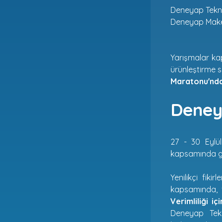
Deneyap Tekno
Deneyap Make
Yarışmalar kap
ürünleştirme s
Maratonu'nd
Deney
27 - 30 Eylül
kapsamında ge
Yenilikçi fik
kapsamında, 
Verimliliği i
Deneyap Tekn