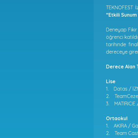
TEKNOFEST İz
“Etkili Sunum 
Deneyap Fiki
öğrenci katıld
tarihinde fin
dereceye gire
Derece Alan 
Lise
1. Datas / İZ
2. TeamCezeri
3. MATIRICIE 
Ortaokul
1. AKIRA / Ga
2. Team Castr