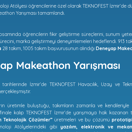
loji Atölyesi öğrencilerine özel olarak TEKNOFEST İzmir’de 
athon Yarışması tamamlandı.
samında öğrencilerin fikir geliştirme süreçlerini, sunum yete
ürecini, marka geliştirmeyi deneyimlemeleri hedeflendi. 913 t
a
28 takım, 1005 takım başvurusunun alındığı
Deneyap Makea
ap Makeathon Yarışması
 tarihlerinde İzmir’de TEKNOFEST Havacılık, Uzay ve Tekno
rçekleşmiştir.
irlerin üretimle buluştuğu, takımların zamanla ve kendileri
finale kalıp TEKNOFEST İzmir’de yarışmaya hak kazanan
çin Teknolojik Çözümler”
üretmeleri ve bu çözümü
prototip
oloji Atölyelerindeki gibi
yazılım, elektronik ve mekan