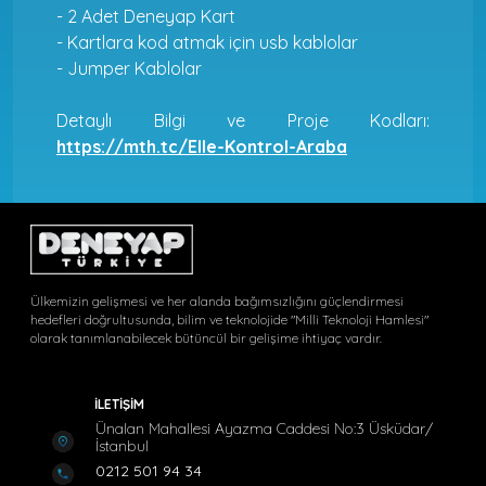
- 2 Adet Deneyap Kart
- Kartlara kod atmak için usb kablolar
- Jumper Kablolar
Detaylı Bilgi ve Proje Kodları:
https://mth.tc/Elle-Kontrol-Araba
Ülkemizin gelişmesi ve her alanda bağımsızlığını güçlendirmesi
hedefleri doğrultusunda, bilim ve teknolojide "Milli Teknoloji Hamlesi"
olarak tanımlanabilecek bütüncül bir gelişime ihtiyaç vardır.
İLETİŞİM
Ünalan Mahallesi Ayazma Caddesi No:3 Üsküdar/
İstanbul
0212 501 94 34