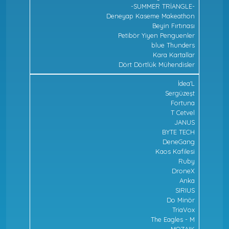
-SUMMER TRİANGLE-
Deneyap Kaseme Makeathon
Beyin Fırtınası
Petibör Yiyen Penguenler
blue Thunders
Kara Kartallar
Dört Dörtlük Mühendisler
İdea'L
Sergüzeşt
Fortuna
T Cetvel
JANUS
BYTE TECH
DeneGang
Kaos Kafilesi
Ruby
DroneX
Anka
SIRIUS
Do Minör
TriaVox
The Eagles - M