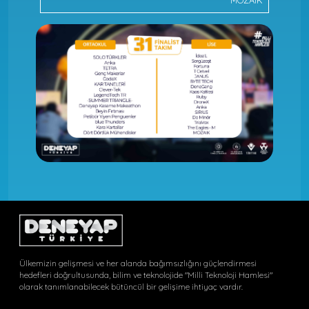
MOZAIK
Ülkemizin gelişmesi ve her alanda bağımsızlığını güçlendirmesi
hedefleri doğrultusunda, bilim ve teknolojide "Milli Teknoloji Hamlesi"
olarak tanımlanabilecek bütüncül bir gelişime ihtiyaç vardır.