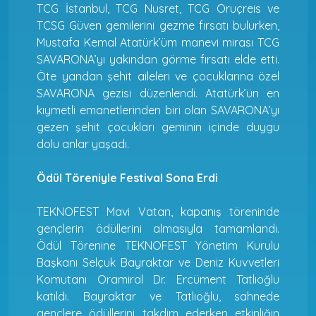
TCG İstanbul, TCG Nusret, TCG Oruçreis ve
TCSG Güven gemilerini gezme fırsatı bulurken,
Mustafa Kemal Atatürk’üm manevi mirası TCG
SAVARONA’yı yakından görme fırsatı elde etti.
Öte yandan şehit aileleri ve çocuklarına özel
SAVARONA gezisi düzenlendi. Atatürk’ün en
kıymetli emanetlerinden biri olan SAVARONA’yı
gezen şehit çocukları geminin içinde duygu
dolu anlar yaşadı.
Ödül Töreniyle Festival Sona Erdi
TEKNOFEST Mavi Vatan, kapanış töreninde
gençlerin ödüllerini almasıyla tamamlandı.
Ödül Törenine TEKNOFEST Yönetim Kurulu
Başkanı Selçuk Bayraktar ve Deniz Kuvvetleri
Komutanı Oramiral Dr. Ercüment Tatlıoğlu
katıldı. Bayraktar ve Tatlıoğlu, sahnede
gençlere ödüllerini takdim ederken etkinliğin