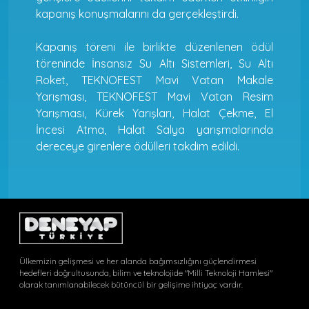
kapanış konuşmalarını da gerçekleştirdi.
Kapanış töreni ile birlikte düzenlenen ödül
töreninde İnsansız Su Altı Sistemleri, Su Altı
Roket, TEKNOFEST Mavi Vatan Makale
Yarışması, TEKNOFEST Mavi Vatan Resim
Yarışması, Kürek Yarışları, Halat Çekme, El
İncesi Atma, Halat Salya yarışmalarında
dereceye girenlere ödülleri takdim edildi.
Ülkemizin gelişmesi ve her alanda bağımsızlığını güçlendirmesi
hedefleri doğrultusunda, bilim ve teknolojide "Milli Teknoloji Hamlesi"
olarak tanımlanabilecek bütüncül bir gelişime ihtiyaç vardır.