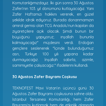
Komutanlığımızdayız. İki gün sonra 30 Ağustos
Zaferi’nin 103. yıl dönümünü kutlayacağız. Yani
Zafer Haftamızı hakkını vererek, en güzel
şekilde idrak ediyoruz. Burada donanmamızın
amiral gemisi olan TCG Anadolu’nun kapıları da
ziyaretçilere açık olacak. Şimdi bunun bir
büyüğünü yapıyoruz; inşallah bununla
kalmayacağız" müjdesini verdi. Erdoğan
gençlere seslenerek "İçinde bulunduğumuz
asrı, Türkiye 100 yılı yapana kadar
durmayacağız. İnşallah sabırla, azimle,
samimiyetle çalışacağız." ifadelerini kullandı.
30 Ağustos Zafer Bayramı Coşkusu
TEKNOFEST Mavi Vatan’ın üçüncü günü 30
Ağustos Zafer Bayramı coşkusuna sahne oldu.
İstanbul Tersanesi Komutanlığı, hem Zafer
Bayramı’nı kutlamak hem de etkinlik alanında