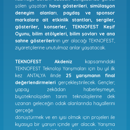
şölen yaşatan
hava gösterileri
,
simülasyon
deneyim alanları
,
paydaş ve sponsor
markalara ait etkinlik stantları, sergiler,
gösteriler, konserler, TEKNOFEST Keşif
Oyunu, bilim atölyeleri, bilim şovları ve ana
sahne gösterileri
nin yer alacağı TEKNOFEST,
ziyaretçilerine unutulmaz anlar yaşatacak.
TEKNOFEST Akdeniz
kapsamındaki
TEKNOFEST Teknoloji Yarışmaları için bu yıl ilk
kez ANTALYA ilinde
25 yarışmanın final
değerlendirmeleri
gerçekleştirilecek. Gençler;
yapay zekâdan haberleşmeye,
biyoteknolojiden tarım teknolojilerine dek
uzanan geleceğin odak alanlarında hayallerini
gerçeğe
dönüştürmek ve en iyisi olmak için projeleri ile
kıyasıya bir yarışın içinde yer alacak. Yarışma