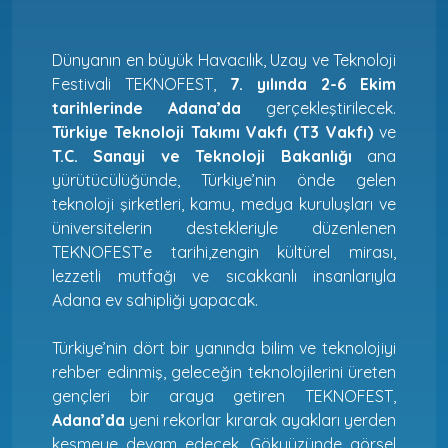
Dünyanın en büyük Havacılık, Uzay ve Teknoloji
Festivali TEKNOFEST,
7. yılında 2-6 Ekim
tarihlerinde Adana’da
gerçekleştirilecek.
Türkiye Teknoloji Takımı Vakfı (T3 Vakfı)
ve
T.C. Sanayi ve Teknoloji Bakanlığı
ana
yürütücülüğünde, Türkiye’nin önde gelen
teknoloji şirketleri, kamu, medya kuruluşları ve
üniversitelerin destekleriyle düzenlenen
TEKNOFEST’e tarihi,zengin kültürel mirası,
lezzetli mutfağı ve sıcakkanlı insanlarıyla
Adana ev sahipliği yapacak.
Türkiye’nin dört bir yanında bilim ve teknolojiyi
rehber edinmiş, geleceğin teknolojilerini üreten
gençleri bir araya getiren TEKNOFEST,
Adana’da
yeni rekorlar kırarak ayakları yerden
kesmeye devam edecek. Gökyüzünde görsel