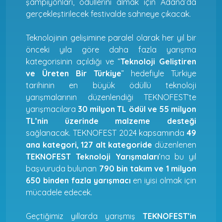
şampiyonları, ödüllerini almak için Adana’da
gerçekleştirilecek festivalde sahneye çıkacak.
Teknolojinin gelişimine paralel olarak her yıl bir
önceki yıla göre daha fazla yarışma
kategorisinin açıldığı ve “
Teknoloji Geliştiren
ve Üreten Bir Türkiye
” hedefiyle Türkiye
tarihinin en büyük ödüllü teknoloji
yarışmalarının düzenlendiği TEKNOFEST’te
yarışmacılara
30 milyon TL ödül ve 55 milyon
TL’nin üzerinde malzeme desteği
sağlanacak. TEKNOFEST 2024 kapsamında
49
ana kategori, 127 alt kategoride
düzenlenen
TEKNOFEST Teknoloji Yarışmaları
’na bu yıl
başvuruda bulunan
790 bin takım ve 1 milyon
650 binden fazla yarışmacı
en iyisi olmak için
mücadele edecek.
Geçtiğimiz yıllarda yarışmış
TEKNOFEST’in