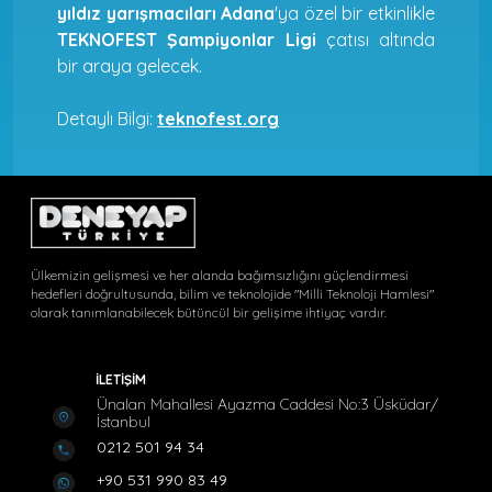
yıldız yarışmacıları Adana
'ya özel bir etkinlikle
TEKNOFEST Şampiyonlar Ligi
çatısı altında
bir araya gelecek.
Detaylı Bilgi:
teknofest.org
Ülkemizin gelişmesi ve her alanda bağımsızlığını güçlendirmesi
hedefleri doğrultusunda, bilim ve teknolojide "Milli Teknoloji Hamlesi"
olarak tanımlanabilecek bütüncül bir gelişime ihtiyaç vardır.
İLETİŞİM
Ünalan Mahallesi Ayazma Caddesi No:3 Üsküdar/
İstanbul
0212 501 94 34
+90 531 990 83 49