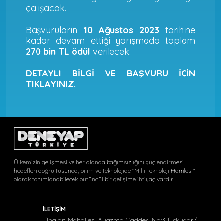
çalışacak.
Başvuruların
10 Ağustos 2023
tarihine
kadar devam ettiği yarışmada toplam
270 bin TL ödül
verilecek.
DETAYLI BİLGİ VE BAŞVURU İÇİN
TIKLAYINIZ.
Ülkemizin gelişmesi ve her alanda bağımsızlığını güçlendirmesi
hedefleri doğrultusunda, bilim ve teknolojide "Milli Teknoloji Hamlesi"
olarak tanımlanabilecek bütüncül bir gelişime ihtiyaç vardır.
İLETİŞİM
Ünalan Mahallesi Ayazma Caddesi No:3 Üsküdar/