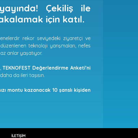
yında! Çekiliş ile
alamak için katıl.
senelerdir rekor seviyedeki ziyaretçi ve
üzenlenen teknoloji yarışmaları, nefes
maz anlar yaşatıyor.
n,
TEKNOFEST Değerlendirme Anketi’ni
aha da ileri taşısın.
ızı montu kazanacak 10 şanslı kişiden
İLETİŞİM