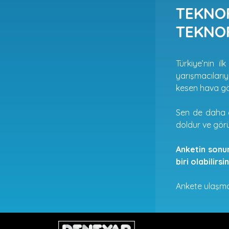
TEKNOF
TEKNOF
Türkiye’nin i
yarışmacıları
kesen hava gös
Sen de daha 
doldur ve görü
Anketin sonun
biri olabilirsin
Ankete ulaşma