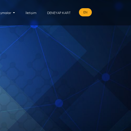
EN
ışmalar
İletişim
DENEYAP KART