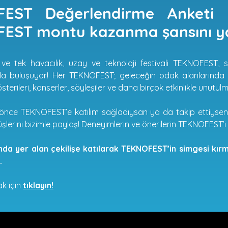
EST Değerlendirme Anketi ya
EST montu kazanma şansını yak
lk ve tek havacılık, uzay ve teknoloji festivali TEKNOFEST, 
yla buluşuyor! Her TEKNOFEST; geleceğin odak alanlarında d
terileri, konserler, söyleşiler ve daha birçok etkinlikle unutul
önce TEKNOFEST’e katılım sağladıysan ya da takip ettiyse
şlerini bizimle paylaş! Deneyimlerin ve önerilerin TEKNOFEST’i d
da yer alan çekilişe katılarak TEKNOFEST’in simgesi kırm
.
k için
tıklayın!